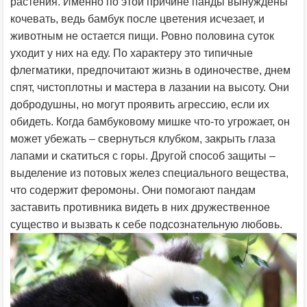
растения. Именно по этой причине панды вынуждены
кочевать, ведь бамбук после цветения исчезает, и
животным не остается пищи. Ровно половина суток
уходит у них на еду. По характеру это типичные
флегматики, предпочитают жизнь в одиночестве, днем
спят, чистоплотны и мастера в лазании на высоту. Они
добродушны, но могут проявить агрессию, если их
обидеть. Когда бамбуковому мишке что-то угрожает, он
может убежать – свернуться клубком, закрыть глаза
лапами и скатиться с горы. Другой способ защиты –
выделение из потовых желез специального вещества,
что содержит феромоны. Они помогают пандам
заставить противника видеть в них дружественное
существо и вызвать к себе подсознательную любовь.