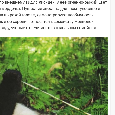
по внешнему виду с лисицей, у нее огненно-рыжий цвет
ая мордочка. Пушистый хвост на длинном туловище и
на широкой голове, демонстрируют необычность
ак и ее сородич, относятся к семейству медведей.
виду, ученые отвели место в отдельном семействе