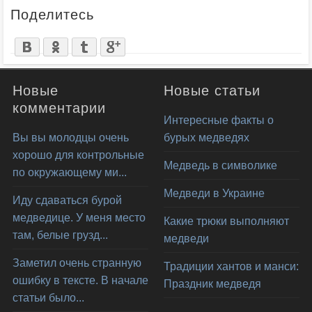
Поделитесь
Новые
Новые статьи
комментарии
Интересные факты о
Вы вы молодцы очень
бурых медведях
хорошо для контрольные
Медведь в символике
по окружающему ми...
Медведи в Украине
Иду сдаваться бурой
медведице. У меня место
Какие трюки выполняют
там, белые грузд...
медведи
Заметил очень странную
Традиции хантов и манси:
ошибку в тексте. В начале
Праздник медведя
статьи было...