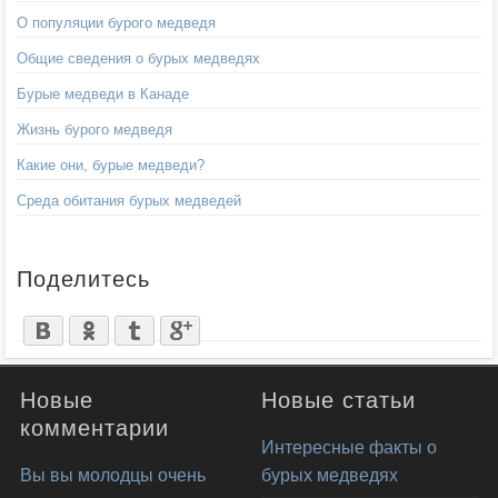
О популяции бурого медведя
Общие сведения о бурых медведях
Бурые медведи в Канаде
Жизнь бурого медведя
Какие они, бурые медведи?
Среда обитания бурых медведей
Поделитесь
Новые
Новые статьи
комментарии
Интересные факты о
Вы вы молодцы очень
бурых медведях