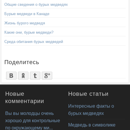
Общие сведения о бурых медведях
Бурые медведи в Канаде
Жизнь бурого медведя
Какие они, бурые медведи?
Среда обитания бурых медведей
Поделитесь
Новые
Новые статьи
комментарии
Интересные факты о
Вы вы молодцы очень
бурых медведях
хорошо для контрольные
Медведь в символике
по окружающему ми...