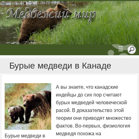
☰
Бурые медведи в Канаде
А вы знаете, что канадские
индейцы до сих пор считают
бурых медведей человеческой
расой. В доказательство этой
теории они приводят множество
фактов. Во-первых, физиология
медведя похожа на
Бурые медведи в