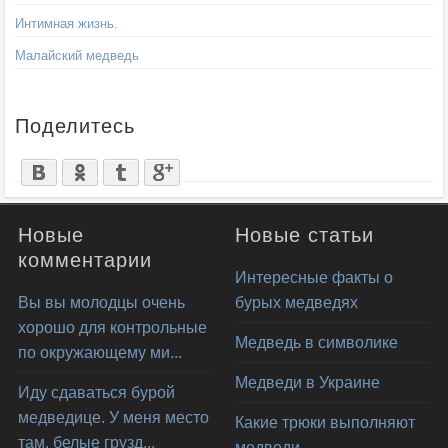
Интимная жизнь.
Малайский медведь
Поделитесь
Новые
Новые статьи
комментарии
Интересные факты о
Вы вы молодцы очень
бурых медведях
хорошо для контрольные
Медведь в символике
по окружающему ми...
Медведи в Украине
Иду сдаваться бурой
медведице. У меня место
Какие трюки выполняют
там, белые грузд...
медведи