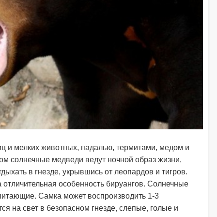
ц и мелких животных, падалью, термитами, медом и
ом солнечные медведи ведут ночной образ жизни,
дыхать в гнезде, укрывшись от леопардов и тигров.
а отличительная особенность бируангов. Солнечные
итающие. Самка может воспроизводить 1-3
 на свет в безопасном гнезде, слепые, голые и