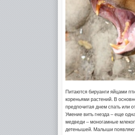
Питаются бируанги яйцами пти
кореньями растений. В основн
предпочитая днем спать или от
Умение вить гнезда – еще одн
медведи – моногамные млекоп
детенышей. Малыши появляются