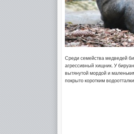
Среди семейства медведей би
агрессивный хищник. У бируан
вытянутой мордой и маленьки
покрыто коротким водооттал