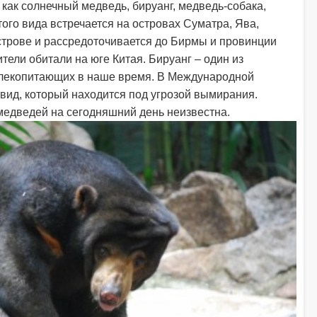
 как солнечный медведь, бируанг, медведь-собака,
ого вида встречается на островах Суматра, Ява,
строве и рассредоточивается до Бирмы и провинции
ители обитали на юге Китая. Бируанг – один из
млекопитающих в наше время. В Международной
 вид, который находится под угрозой вымирания.
медведей на сегодняшний день неизвестна.