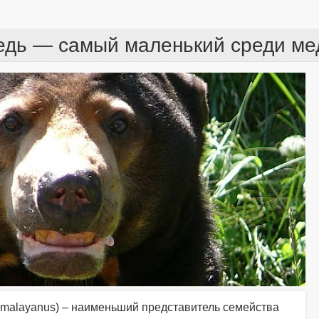
едь — самый маленький среди ме
 malayanus) – наименьший представитель семейства