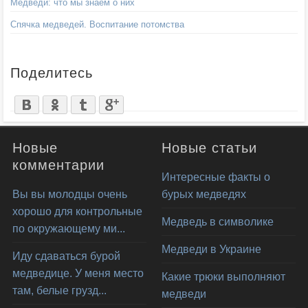
Медведи: что мы знаем о них
Спячка медведей. Воспитание потомства
Поделитесь
Новые
Новые статьи
комментарии
Интересные факты о
Вы вы молодцы очень
бурых медведях
хорошо для контрольные
Медведь в символике
по окружающему ми...
Медведи в Украине
Иду сдаваться бурой
медведице. У меня место
Какие трюки выполняют
там, белые грузд...
медведи