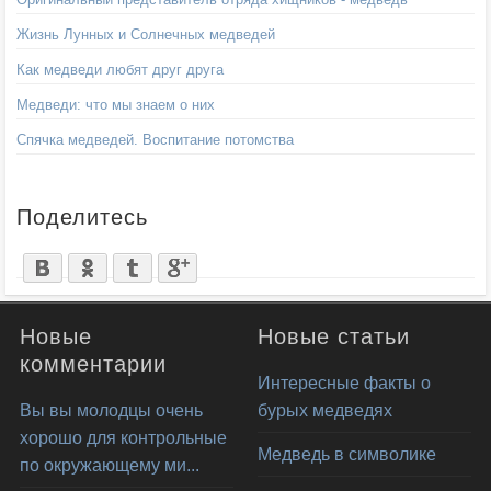
Жизнь Лунных и Солнечных медведей
Как медведи любят друг друга
Медведи: что мы знаем о них
Спячка медведей. Воспитание потомства
Поделитесь
Новые
Новые статьи
комментарии
Интересные факты о
Вы вы молодцы очень
бурых медведях
хорошо для контрольные
Медведь в символике
по окружающему ми...