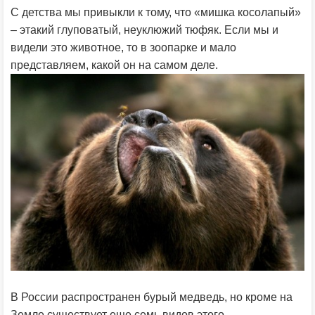
С детства мы привыкли к тому, что «мишка косолапый»
– этакий глуповатый, неуклюжий тюфяк. Если мы и
видели это животное, то в зоопарке и мало
представляем, какой он на самом деле.
В России распространен бурый медведь, но кроме на
Земле существует еще семь видов этого