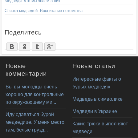
Медведи: что мы знаем о них
Спячка медведей. Воспитание потомства
Поделитесь
Новые
Новые статьи
комментарии
Интересные факты о
Вы вы молодцы очень
бурых медведях
хорошо для контрольные
Медведь в символике
по окружающему ми...
Медведи в Украине
Иду сдаваться бурой
медведице. У меня место
Какие трюки выполняют
там, белые грузд...
медведи