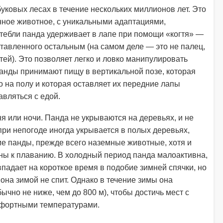
уковых лесах в течение нескольких миллионов лет. Это
ное животное, с уникальными адаптациями,
тебли панда удерживает в лапе при помощи «когтя» —
тавленного остальным (на самом деле — это не палец,
тей). Это позволяет легко и ловко манипулировать
анды принимают пищу в вертикальной позе, которая
 на полу и которая оставляет их передние лапы
вляться с едой.
я или ночи. Панда не укрываются на деревьях, и не
при непогоде иногда укрывается в полых деревьях,
е панды, прежде всего наземные животные, хотя и
ны к плаванию. В холодный период панда малоактивна,
падает на короткое время в подобие зимней спячки, но
 она зимой не спит. Однако в течение зимы она
бычно не ниже, чем до 800 м), чтобы достичь мест с
мфортными температурами.