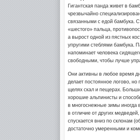
Гигантская панда живет в бамб
чрезвычайно специализирован
связанными с едой бамбука. С
«шестого» пальца, противопос
а вырост одной из пястных кос
упругими стеблями бамбука. П
напоминает человека сидящего
свободными, чтобы лучше упра
Они активны в любое время дн
делает постоянное логово, но 
щелях скал и пещерах. Больши
хорошие альпинисты и способ
в многоснежные зимы иногда в
в отличие от других медведей,
спускается вниз по склонам (о
достаточно умеренными и ко