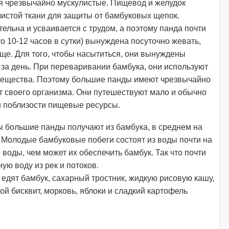
я чрезвычайно мускулистые. Пищевод и желудок
истой ткани для защиты от бамбуковых щепок.
льна и усваивается с трудом, а поэтому панда почти
о 10-12 часов в сутки) вынуждена посуточно жевать,
ще. Для того, чтобы насытиться, они вынуждены
а за день. При переваривании бамбука, они используют
 вещества. Поэтому большие панды имеют чрезвычайно
т своего организма. Они путешествуют мало и обычно
ли поблизости пищевые ресурсы.
 большие панды получают из бамбука, в среднем на
 Молодые бамбуковые побеги состоят из воды почти на
воды, чем может их обеспечить бамбук. Так что почти
ую воду из рек и потоков.
 едят бамбук, сахарный тростник, жидкую рисовую кашу,
ой бисквит, морковь, яблоки и сладкий картофель