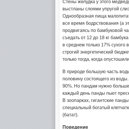
Стены желудка у этого медвед
выстланы слоями упругой слиз
Однообразная пища малопитате
все время бодрствования (а эт
продвигаясь по бамбуковой ча
съедать от 12 до 18 кг бамбук
в среднем только 17% сухого
строгий энергетический бюдже
только тогда, когда опустоши
В природе большую часть воды
половину состоящего из воды.
90%. Но пандам нужно больше 
каждый день панды пьют пресн
В зоопарках, гигантские панды
специальный богатый клетчатк
(батат).
Поведение