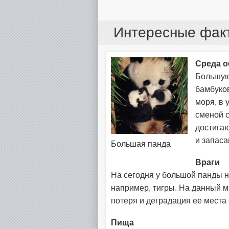
Интересные фак
Среда о
Большую
бамбуков
моря, в
сменой с
достигаю
и запаса
Большая панда
Враги
На сегодня у большой панды н
например, тигры. На данный 
потеря и деградация ее места
Пища