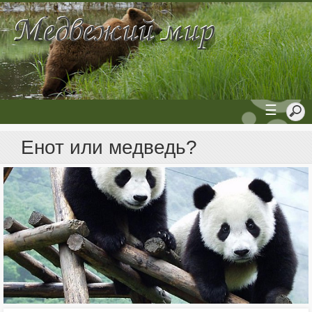
☰
Енот или медведь?