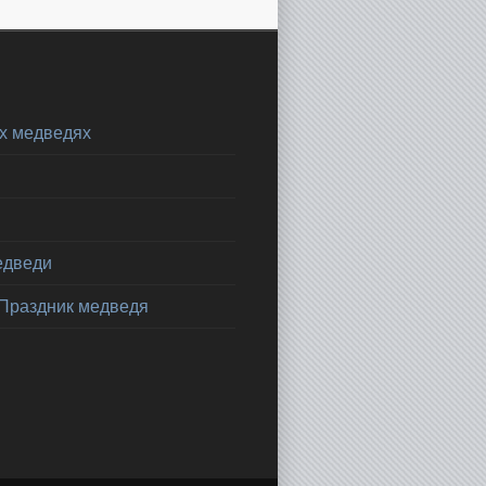
х медведях
едведи
 Праздник медведя