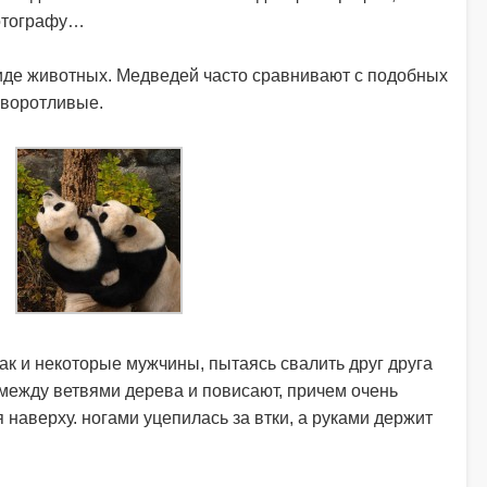
фотографу…
иде животных. Медведей часто сравнивают с подобных
оворотливые.
к и некоторые мужчины, пытаясь свалить друг друга
 между ветвями дерева и повисают, причем очень
я наверху. ногами уцепилась за втки, а руками держит