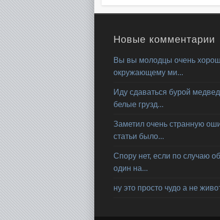
Новые комментарии
Вы вы молодцы очень хорош
окружающему ми...
Иду сдаваться бурой медвед
белые грузд...
Заметил очень странную ошиб
статьи было...
Спору нет, если по случаю о
один на...
ну это просто чудо а не живот