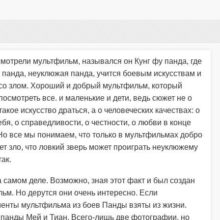
мотрели мультфильм, назывался он Кунг фу панда, где
панда, неуклюжая панда, учится боевым искусствам и
со злом. Хороший и добрый мультфильм, который
осмотреть все. и маленькие и дети, ведь сюжет не о
 такое искусство драться, а о человеческих качествах: о
ебя, о справедливости, о честности, о любви в конце
Но все мы понимаем, что только в мультфильмах добро
т зло, что ловкий зверь может проиграть неуклюжему
ак.
 самом деле. Возможно, зная этот факт и был создан
ьм. Но дерутся они очень интересно. Если
менты мультфильма из боев Панды взяты из жизни.
я панды Мей и Тиан. Всего-лишь две фотографии, но