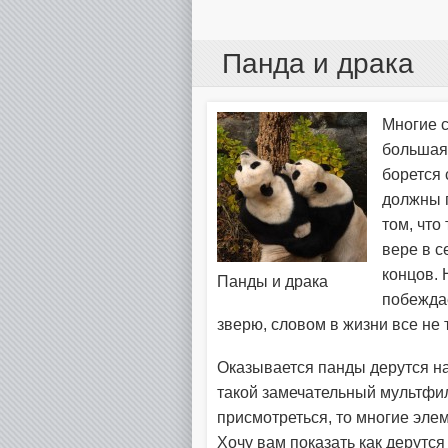
Панда и драка
Многие с
большая 
борется 
должны п
том, что
вере в с
концов. 
Панды и драка
побеждае
зверю, словом в жизни все не т
Оказывается панды дерутся на
такой замечательный мультфил
присмотреться, то многие эле
Хочу вам показать как дерутс