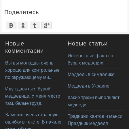
Поделитесь
Новые
Новые статьи
комментарии
Интересные факты о
Вы вы молодцы очень
бурых медведях
хорошо для контрольные
Медведь в символике
по окружающему ми...
Медведи в Украине
Иду сдаваться бурой
медведице. У меня место
Какие трюки выполняют
там, белые грузд...
медведи
Заметил очень странную
Традиции хантов и манси:
ошибку в тексте. В начале
Праздник медведя