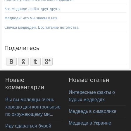
Как медведи любят друг друга
Медведи: что мы знаем о них
Спячка медведей. Воспитание потомства
Поделитесь
Новые
Новые статьи
комментарии
Интересные факты о
Вы вы молодцы очень
бурых медведях
хорошо для контрольные
Медведь в символике
по окружающему ми...
Медведи в Украине
Иду сдаваться бурой