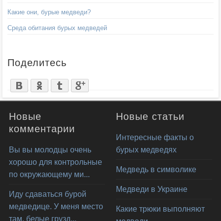
Какие они, бурые медведи?
Среда обитания бурых медведей
Поделитесь
Новые
Новые статьи
комментарии
Интересные факты о
Вы вы молодцы очень
бурых медведях
хорошо для контрольные
Медведь в символике
по окружающему ми...
Медведи в Украине
Иду сдаваться бурой
медведице. У меня место
Какие трюки выполняют
там, белые грузд...