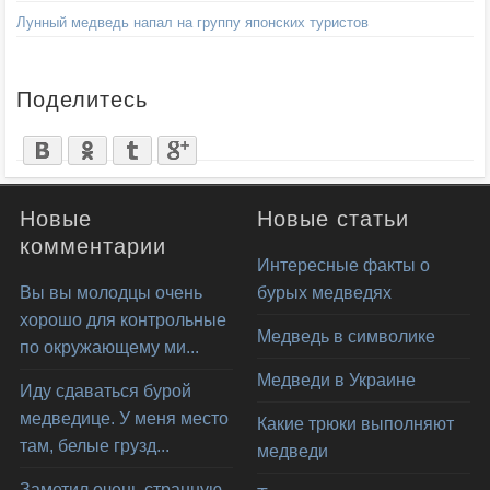
Лунный медведь напал на группу японских туристов
Поделитесь
Новые
Новые статьи
комментарии
Интересные факты о
Вы вы молодцы очень
бурых медведях
хорошо для контрольные
Медведь в символике
по окружающему ми...
Медведи в Украине
Иду сдаваться бурой
медведице. У меня место
Какие трюки выполняют
там, белые грузд...
медведи
Заметил очень странную