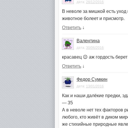
дата:
28/12/2016
В неволе за мишкой есть уход
животное болеет и присмотр.
Ответить
↓
Валентина
дата:
30/06/2016
красавец 😉 аж гордость берет
Ответить
↓
Федор Сумкин
дата:
13/01/2016
Как и наши далёкие предки, эд
— 35
А в неволе нет тех факторов р
любого, кто живёт в диком мир
же стихийные природные явле