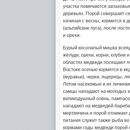
участка помечаются запаховы
деревьях. Порой совершает се
начиная с весны, кормится в д
(альпийские луга), после пост
и орехи.
Бурый косолапый мишка всеяде
жёлуди, орехи, корни, клубни 
областях медведи посещают п
Востоке осенью кормятся в ке
(муравьи), черви, ящерицы, ля
Летом насекомые и их личинки
самцы нападают на молодых ко
великодушный олень, пампасов
нападают на медведей-бариба
мертвечина и порой отнимает 
питания служит также рыба во
кормами годы медведи порой н