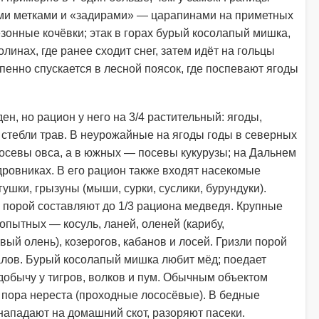
ми метками и «задирами» — царапинами на приметных
зонные кочёвки; этак в горах бурый косолапый мишка,
олинах, где ранее сходит снег, затем идёт на гольцы
епенно спускается в лесной поясок, где поспевают ягоды
н, но рацион у него на 3/4 растительный: ягоды,
и стебли трав. В неурожайные на ягоды годы в северных
осевы овса, а в южных — посевы кукурузы; на Дальнем
дровниках. В его рацион также входят насекомые
гушки, грызуны (мыши, сурки, суслики, бурундуки).
 порой составляют до 1/3 рациона медведя. Крупные
пытных — косуль, ланей, оленей (карибу,
ый олень), козерогов, кабанов и лосей. Гризли порой
лов. Бурый косолапый мишка любит мёд; поедает
добычу у тигров, волков и пум. Обычным объектом
 пора нереста (проходные лососёвые). В бедные
ападают на домашний скот, разоряют пасеки.