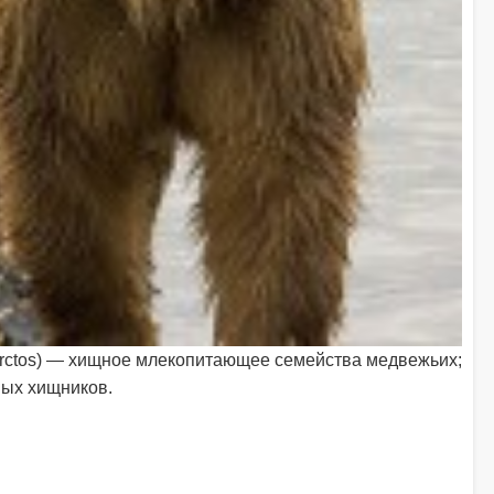
arctos) — хищное млекопитающее семейства медвежьих;
ных хищников.