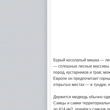
Бурый косолапый мишка — лес
— сплошные лесные массивы с
пород, кустарников и трав; мо
Европе он предпочитает горны
открытых местах — в тундре, н
Держится медведь обычно оди
Самцы и самки территориальны
до 414 км?, причём у самцов о