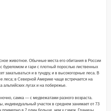
ное животное. Обычные места его обитания в России
 буреломом и гари с плотный порослью лиственных
жет закатываться и в тундру, и в высокогорные леса. В
е леса; в Северной Америке чаще встречается на
а альпийских лугах и на побережье.
ночно, самка — с медвежатами разного возраста.
, индивидуальный участок в среднем занимает от 73
н примерно в 7 один больше, чем у самок. Границы