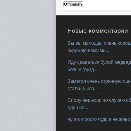
Новые комментарии
Вы вы молодцы очень хорош
окружающему ми...
Иду сдаваться бурой медвед
белые грузд...
Заметил очень странную ошиб
статьи было...
Спору нет, если по случаю о
один на...
ну это просто чудо а не живот