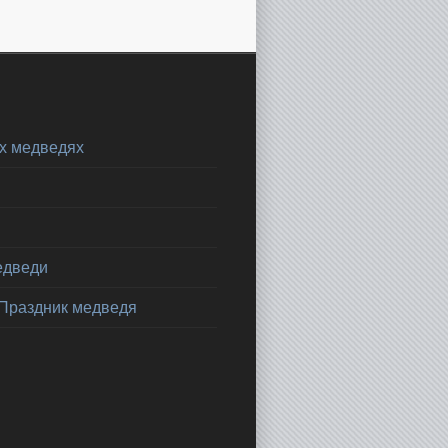
х медведях
едведи
 Праздник медведя