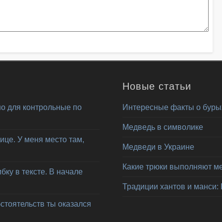
Новые статьи
о для контрольные по
Интересные факты о буры
Медведь в символике
ице. У меня место там,
Медведи в Украине
Какие трюки выполняют м
ку в тексте. В начале
Традиции хантов и манси:
бстоятельств ты оказался