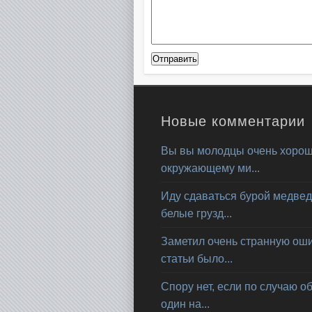
Новые комментарии
Вы вы молодцы очень хорош
окружающему ми...
Иду сдаваться бурой медвед
белые грузд...
Заметил очень странную ошиб
статьи было...
Спору нет, если по случаю о
один на...