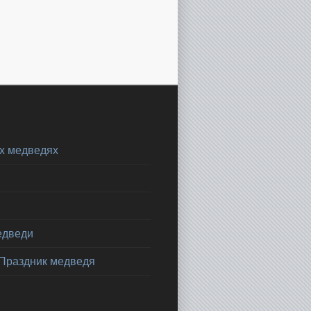
х медведях
едведи
 Праздник медведя