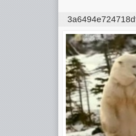
3a6494e724718df