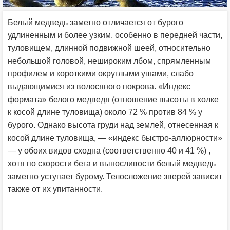
Белый медведь заметно отличается от бурого
удлиненным и более узким, особенно в передней части,
туловищем, длинной подвижной шеей, относительно
небольшой головой, нешироким лбом, спрямленным
профилем и короткими округлыми ушами, слабо
выдающимися из волосяного покрова. «Индекс
формата» белого медведя (отношение высоты в холке
к косой длине туловища) около 72 % против 84 % у
бурого. Однако высота груди над землей, отнесенная к
косой длине туловища, — «индекс быстро-аллюрности»
— у обоих видов сходна (соответственно 40 и 41 %) ,
хотя по скорости бега и выносливости белый медведь
заметно уступает бурому. Телосложение зверей зависит
также от их упитанности.