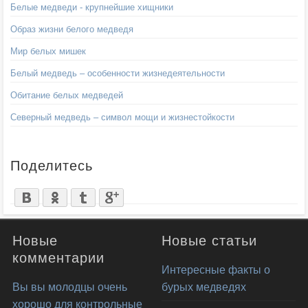
Белые медведи - крупнейшие хищники
Образ жизни белого медведя
Мир белых мишек
Белый медведь – особенности жизнедеятельности
Обитание белых медведей
Северный медведь – символ мощи и жизнестойкости
Поделитесь
Новые
Новые статьи
комментарии
Интересные факты о
Вы вы молодцы очень
бурых медведях
хорошо для контрольные