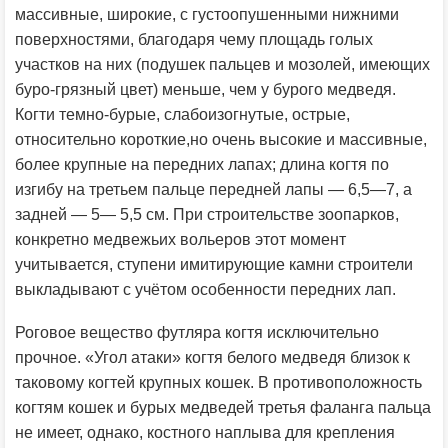
массивные, широкие, с густоопушенными нижними
поверхностями, благодаря чему площадь голых
участков на них (подушек пальцев и мозолей, имеющих
буро-грязный цвет) меньше, чем у бурого медведя.
Когти темно-бурые, слабоизогнутые, острые,
относительно короткие,но очень высокие и массивные,
более крупные на передних лапах; длина когтя по
изгибу на третьем пальце передней лапы — 6,5—7, а
задней — 5— 5,5 см. При строительстве зоопарков,
конкретно медвежьих вольеров этот момент
учитывается, ступени имитирующие камни строители
выкладывают с учётом особенности передних лап.
Роговое вещество футляра когтя исключительно
прочное. «Угол атаки» когтя белого медведя близок к
таковому когтей крупных кошек. В противоположность
когтям кошек и бурых медведей третья фаланга пальца
не имеет, однако, костного наплыва для крепления