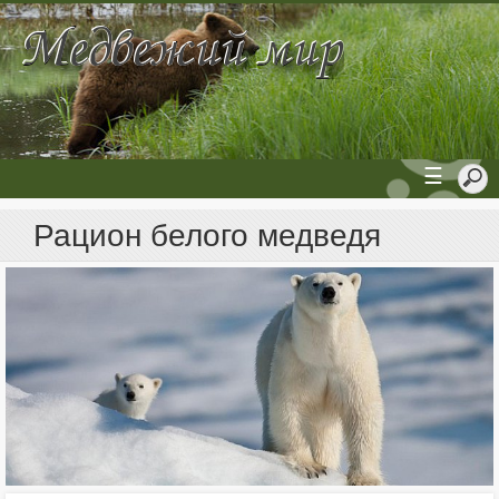
☰
Рацион белого медведя