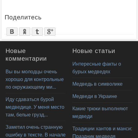
Поделитесь
Новые
Новые статьи
комментарии
Интересные факты о
Вы вы молодцы очень
бурых медведях
хорошо для контрольные
Медведь в символике
по окружающему ми...
Медведи в Украине
Иду сдаваться бурой
медведице. У меня место
Какие трюки выполняют
там, белые грузд...
медведи
Заметил очень странную
Традиции хантов и манси:
ошибку в тексте. В начале
Праздник медведя