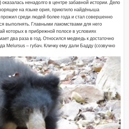
) оказалась ненадолго в центре забавной истории. Дело
говорящее на языке ория, приютило найдёныша
 прожил среди людей более года и стал совершенно
ся выполнять. Главными лакомствами для него
ай которых в прибрежной полосе в условиях
ает два раза в год. Относился медведь к достаточно
а Melursus – губач. Кличку ему дали Бадду (созвучно