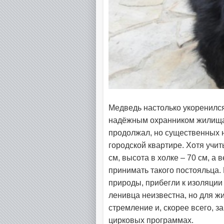
Медведь настолько укоренился
надёжным охранником жилища 
продолжал, но существенных н
городской квартире. Хотя учи
см, высота в холке – 70 см, а
принимать такого постояльца.
природы, прибегли к изоляци
ленивца неизвестна, но для ж
стремление и, скорее всего, з
цирковых программах.