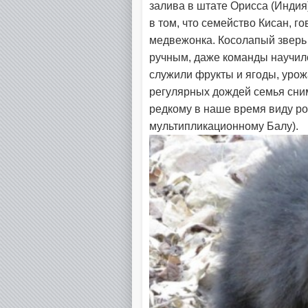
залива в штате Орисса (Индия
в том, что семейство Кисан, 
медвежонка. Косолапый зверь
ручным, даже команды научил
служили фрукты и ягоды, урож
регулярных дождей семья сним
редкому в наше время виду род
мультипликационному Балу).