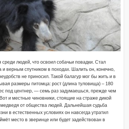
 среди людей, что освоил собачьи повадки. Стал
и верным спутником в походах. Шалить он, конечно,
еудобств не приносил. Такой балагур мог бы жить и в
тывая размеры питомца: рост (длина туловища) – 180
 вес под центнер, — семь раз задумаешься, прежде чем
 Вот и местные чиновники, стоящие на страже дикой
и медведя от общества людей. Дальнейшая судьба
изни в естественных условиях он навсегда утратил
аймёт место в зверинце или будет задействован в