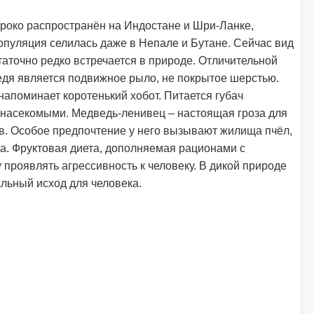
роко распространён на Индостане и Шри-Ланке,
опуляция селилась даже в Непале и Бутане. Сейчас вид
таточно редко встречается в природе. Отличительной
едя является подвижное рыло, не покрытое шерстью.
напоминает коротенький хобот. Питается губач
насекомыми. Медведь-ленивец – настоящая гроза для
в. Особое предпочтение у него вызывают жилища пчёл,
а. Фруктовая диета, дополняемая рационами с
 проявлять агрессивность к человеку. В дикой природе
альный исход для человека.