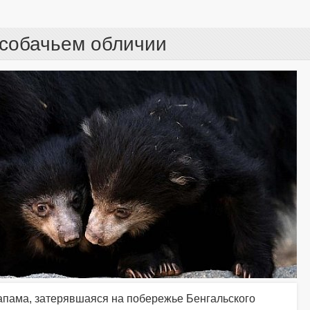
 собачьем обличии
пама, затерявшаяся на побережье Бенгальского