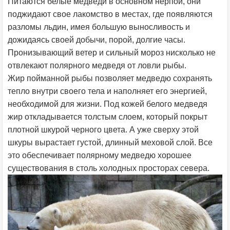
Питаются белые медведи в основном нерпой, они
поджидают свое лакомство в местах, где появляются
разломы льдин, имея большую выносливость и
дожидаясь своей добычи, порой, долгие часы.
Пронизывающий ветер и сильный мороз нисколько не
отвлекают полярного медведя от ловли рыбы.
Жир пойманной рыбы позволяет медведю сохранять
тепло внутри своего тела и наполняет его энергией,
необходимой для жизни. Под кожей белого медведя
жир откладывается толстым слоем, который покрыт
плотной шкурой черного цвета. А уже сверху этой
шкуры вырастает густой, длинный меховой слой. Все
это обеспечивает полярному медведю хорошее
существования в столь холодных просторах севера.