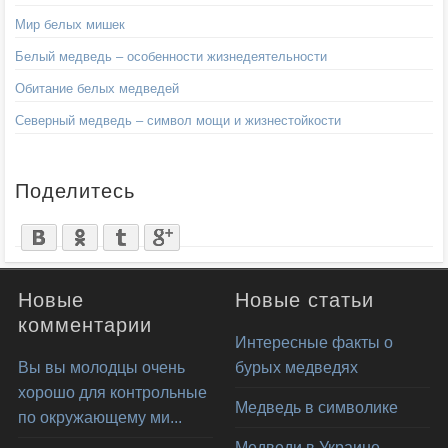
Мир белых мишек
Белый медведь – особенности жизнедеятельности
Обитание белых медведей
Северный медведь – символ мощи и жизнестойкости
Поделитесь
Новые
Новые статьи
комментарии
Интересные факты о
Вы вы молодцы очень
бурых медведях
хорошо для контрольные
Медведь в символике
по окружающему ми...
Медведи в Украине