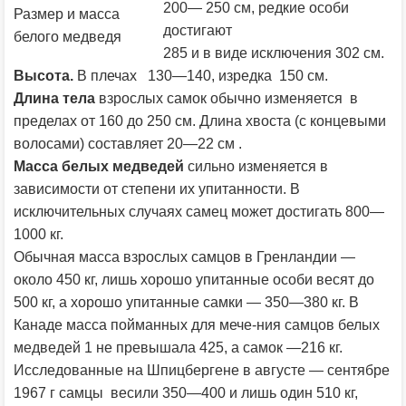
200— 250 см, редкие особи
Размер и масса
достигают
белого медведя
285 и в виде исключения 302 см.
Высота.
В плечах 130—140, изредка 150 см.
Длина тела
взрослых самок обычно изменяется в
пределах от 160 до 250 см. Длина хвоста (с концевыми
волосами) составляет 20—22 см .
Масса белых медведей
сильно изменяется в
зависимости от степени их упитанности. В
исключительных случаях самец может достигать 800—
1000 кг.
Обычная масса взрослых самцов в Гренландии —
около 450 кг, лишь хорошо упитанные особи весят до
500 кг, а хорошо упитанные самки — 350—380 кг. В
Канаде масса пойманных для мече-ния самцов белых
медведей 1 не превышала 425, а самок —216 кг.
Исследованные на Шпицбергене в августе — сентябре
1967 г самцы весили 350—400 и лишь один 510 кг,