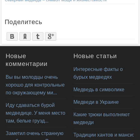
Поделитесь
Новые
Новые статьи
комментарии
Интересные факты о
Вы вы молодцы очень
бурых медведях
хорошо для контрольные
Медведь в символике
по окружающему ми...
Медведи в Украине
Иду сдаваться бурой
медведице. У меня место
Какие трюки выполняют
там, белые грузд...
медведи
Заметил очень странную
Традиции хантов и манси: