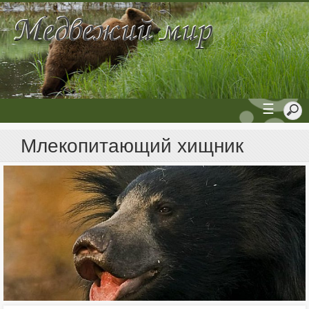
☰
Млекопитающий хищник