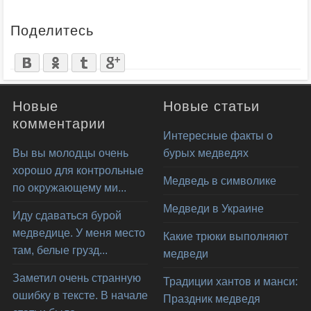
Поделитесь
Новые
Новые статьи
комментарии
Интересные факты о
Вы вы молодцы очень
бурых медведях
хорошо для контрольные
Медведь в символике
по окружающему ми...
Медведи в Украине
Иду сдаваться бурой
медведице. У меня место
Какие трюки выполняют
там, белые грузд...
медведи
Заметил очень странную
Традиции хантов и манси:
ошибку в тексте. В начале
Праздник медведя