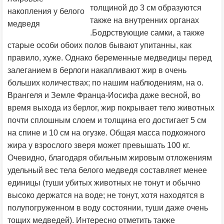
толщиной до 3 см образуются
накопления у белого
также на внутренних органах
медведя
.Бодрствующие самки, а также
старые особи обоих полов бывают упитанны, как
правило, хуже. Однако беременные медведицы перед
залеганием в берлоги накапливают жир в очень
больших количествах; по нашим наблюдениям, на о.
Врангеля и Земле Франца-Иосифа даже весной, во
время выхода из берлог, жир покрывает тело животных
почти сплошным слоем и толщина его достигает 5 см
на спине и 10 см на огузке. Общая масса подкожного
жира у взрослого зверя может превышать 100 кг.
Очевидно, благодаря обильным жировым отложениям
удельный вес тела белого медведя составляет менее
единицы (туши убитых животных не тонут и обычно
высоко держатся на воде; не тонут, хотя находятся в
полупогруженном в воду состоянии, туши даже очень
тощих медведей). Интересно отметить также