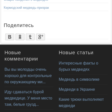
Кермодский медведь-призрак
Поделитесь
Новые
Новые статьи
комментарии
Интересные факты о
Вы вы молодцы очень
бурых медведях
хорошо для контрольные
Медведь в символике
по окружающему ми...
Медведи в Украине
Иду сдаваться бурой
медведице. У меня место
Какие трюки выполняют
там, белые грузд...
медведи