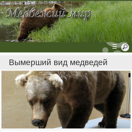
☰
Вымерший вид медведей