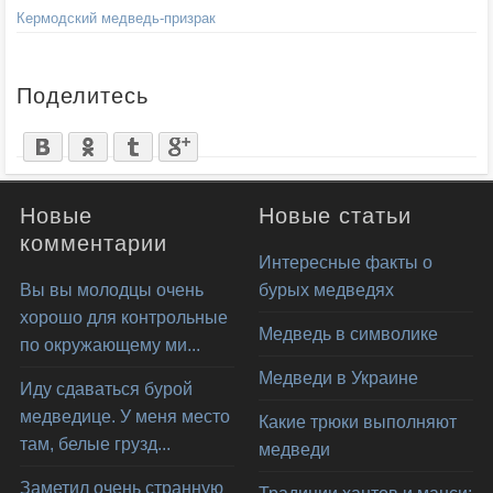
Кермодский медведь-призрак
Поделитесь
Новые
Новые статьи
комментарии
Интересные факты о
Вы вы молодцы очень
бурых медведях
хорошо для контрольные
Медведь в символике
по окружающему ми...
Медведи в Украине
Иду сдаваться бурой
медведице. У меня место
Какие трюки выполняют
там, белые грузд...
медведи
Заметил очень странную