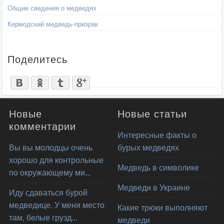
Общие сведения о медведях
Кермодский медведь-призрак
Поделитесь
Новые
Новые статьи
комментарии
Интересные факты о
Вы вы молодцы очень
бурых медведях
хорошо для контрольные
Медведь в символике
по окружающему ми...
Медведи в Украине
Иду сдаваться бурой
медведице. У меня место
Какие трюки выполняют
там, белые грузд...
медведи