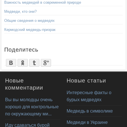
Важность медведей в современной природе
Медведи, кто они?
Общие сведения о медведях
Кермодский медведь-призрак
Поделитесь
Новые
Новые статьи
комментарии
Интересные факты о
Вы вы молодцы очень
бурых медведях
хорошо для контрольные
Медведь в символике
по окружающему ми...
Медведи в Украине
Иду сдаваться бурой