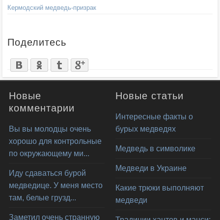
Кермодский медведь-призрак
Поделитесь
Новые
Новые статьи
комментарии
Интересные факты о
Вы вы молодцы очень
бурых медведях
хорошо для контрольные
Медведь в символике
по окружающему ми...
Медведи в Украине
Иду сдаваться бурой
медведице. У меня место
Какие трюки выполняют
там, белые грузд...
медведи
Заметил очень странную
Традиции хантов и манси: