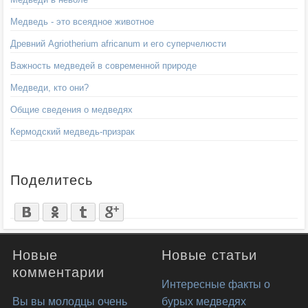
Медведь - это всеядное животное
Древний Agriotherium africanum и его суперчелюсти
Важность медведей в современной природе
Медведи, кто они?
Общие сведения о медведях
Кермодский медведь-призрак
Поделитесь
Новые
Новые статьи
комментарии
Интересные факты о
Вы вы молодцы очень
бурых медведях