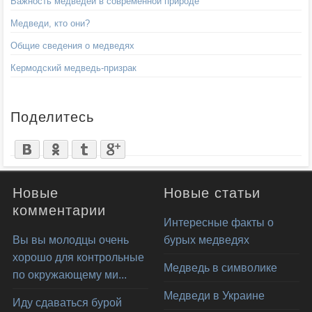
Важность медведей в современной природе
Медведи, кто они?
Общие сведения о медведях
Кермодский медведь-призрак
Поделитесь
Новые
Новые статьи
комментарии
Интересные факты о
Вы вы молодцы очень
бурых медведях
хорошо для контрольные
Медведь в символике
по окружающему ми...
Медведи в Украине
Иду сдаваться бурой