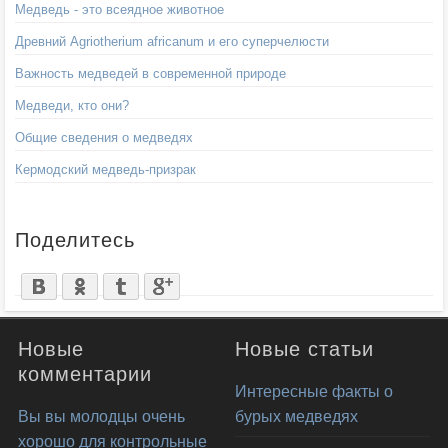
Медведь - это всеядное животное
Древний Agriotherium africanum и его суперчелюсти
Важность медведей в современной природе
Медведи, кто они?
Общие сведения о медведях
Кермодский медведь-призрак
Поделитесь
Новые
Новые статьи
комментарии
Интересные факты о
Вы вы молодцы очень
бурых медведях
хорошо для контрольные