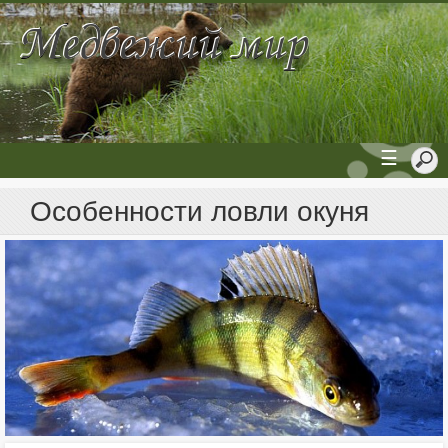
☰
Особенности ловли окуня