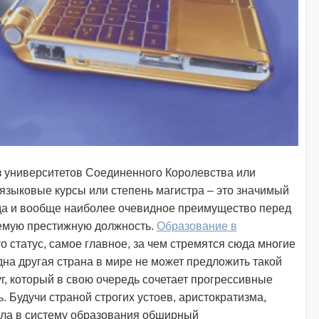
з университетов Соединенного Королевства или
языковые курсы или степень магистра – это значимый
да и вообще наиболее очевидное преимущество перед
емую престижную должность.
Образование в
то статус, самое главное, за чем стремятся сюда многие
одна другая страна в мире не может предложить такой
г, который в свою очередь сочетает прогрессивные
. Будучи страной строгих устоев, аристократизма,
сла в систему образования обширный