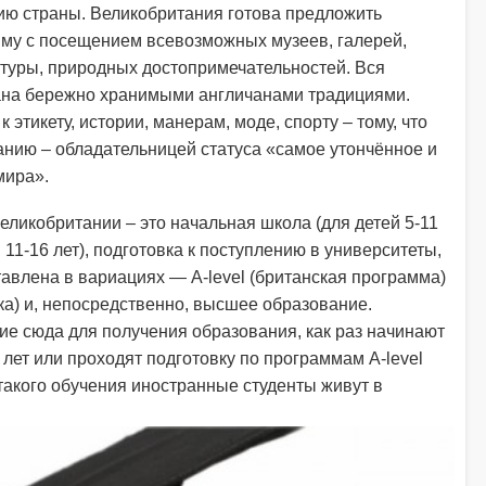
рию страны. Великобритания готова предложить
му с посещением всевозможных музеев, галерей,
ктуры, природных достопримечательностей. Вся
ана бережно хранимыми англичанами традициями.
 этикету, истории, манерам, моде, спорту – тому, что
анию – обладательницей статуса «самое утончённое и
мира».
еликобритании – это начальная школа (для детей 5-11
 11-16 лет), подготовка к поступлению в университеты,
тавлена в вариациях — A-level (британская программа)
ка) и, непосредственно, высшее образование.
ие сюда для получения образования, как раз начинают
 лет или проходят подготовку по программам A-level
 такого обучения иностранные студенты живут в