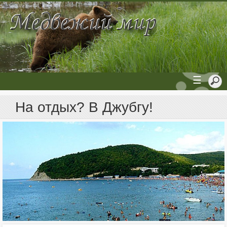
☰
На отдых? В Джубгу!