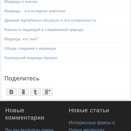
Медведи в неволе
Медведь - это всеядное животное
Древний Agriotherium africanum и его суперчелюсти
Важность медведей в современной природе
Медведи, кто они?
Общие сведения о медведях
Кермодский медведь-призрак
Поделитесь
Новые
Новые статьи
комментарии
Интересные факты о
Вы вы молодцы очень
бурых медведях