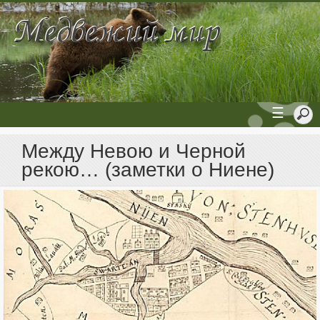
☰
Между Невою и Черной
рекою… (заметки о Ниене)