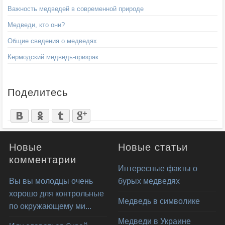
Важность медведей в современной природе
Медведи, кто они?
Общие сведения о медведях
Кермодский медведь-призрак
Поделитесь
Новые
Новые статьи
комментарии
Интересные факты о
Вы вы молодцы очень
бурых медведях
хорошо для контрольные
Медведь в символике
по окружающему ми...
Медведи в Украине