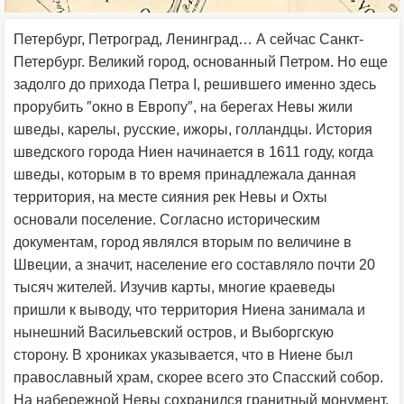
Петербург, Петроград, Ленинград… А сейчас Санкт-
Петербург. Великий город, основанный Петром. Но еще
задолго до прихода Петра I, решившего именно здесь
прорубить ″окно в Европу″, на берегах Невы жили
шведы, карелы, русские, ижоры, голландцы. История
шведского города Ниен начинается в 1611 году, когда
шведы, которым в то время принадлежала данная
территория, на месте сияния рек Невы и Охты
основали поселение. Согласно историческим
документам, город являлся вторым по величине в
Швеции, а значит, население его составляло почти 20
тысяч жителей. Изучив карты, многие краеведы
пришли к выводу, что территория Ниена занимала и
нынешний Васильевский остров, и Выборгскую
сторону. В хрониках указывается, что в Ниене был
православный храм, скорее всего это Спасский собор.
На набережной Невы сохранился гранитный монумент.