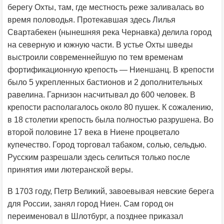
берегу Охты, там, где местность реже заливалась во
время половодья. Протекавшая здесь Лилья
Свартабекен (нынешняя река Чернавка) делила город
на северную и южную части. В устье Охты шведы
выстроили современнейшую по тем временам
фортификационную крепость — Ниеншанц. В крепости
было 5 укрепленных бастионов и 2 дополнительных
равелина. Гарнизон насчитывал до 600 человек. В
крепости располагалось около 80 пушек. К сожалению,
в 18 столетии крепость была полностью разрушена. Во
второй половине 17 века в Ниене процветало
купечество. Город торговал табаком, солью, сельдью.
Русским разрешали здесь селиться только после
принятия ими лютеранской веры.
В 1703 году, Петр Великий, завоевывая невские берега
для России, занял город Ниен. Сам город он
переименовал в Шлотбург, а позднее приказал