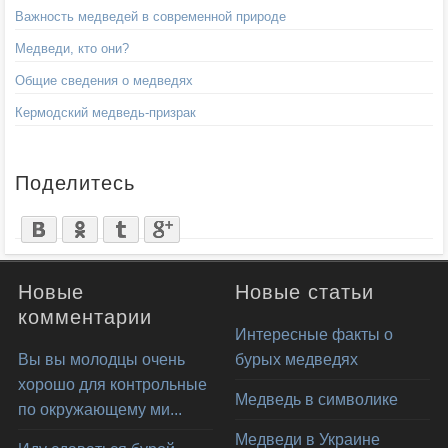
Важность медведей в современной природе
Медведи, кто они?
Общие сведения о медведях
Кермодский медведь-призрак
Поделитесь
Новые
Новые статьи
комментарии
Интересные факты о
Вы вы молодцы очень
бурых медведях
хорошо для контрольные
Медведь в символике
по окружающему ми...
Медведи в Украине