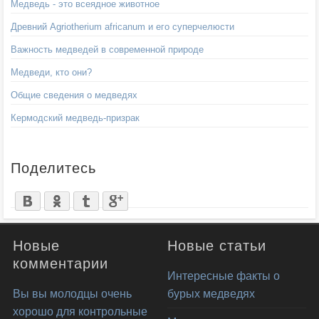
Медведь - это всеядное животное
Древний Agriotherium africanum и его суперчелюсти
Важность медведей в современной природе
Медведи, кто они?
Общие сведения о медведях
Кермодский медведь-призрак
Поделитесь
Новые
Новые статьи
комментарии
Интересные факты о
Вы вы молодцы очень
бурых медведях
хорошо для контрольные