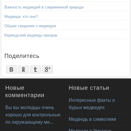
Важность медведей в современной природе
Медведи, кто они?
Общие сведения о медведях
Кермодский медведь-призрак
Поделитесь
Новые
Новые статьи
комментарии
Интересные факты о
Вы вы молодцы очень
бурых медведях
хорошо для контрольные
Медведь в символике
по окружающему ми...
Медведи в Украине