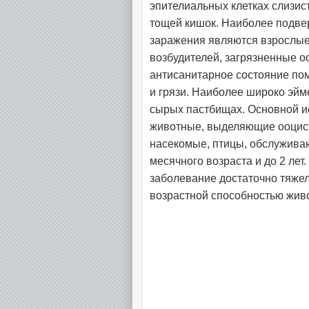
эпителиальных клетках слизист
тощей кишок. Наиболее подве
заражения являются взрослые
возбудителей, загрязненные о
антисанитарное состояние по
и грязи. Наиболее широко эйм
сырых пастбищах. Основной и
животные, выделяющие ооцист
насекомые, птицы, обслужива
месячного возраста и до 2 ле
заболевание достаточно тяже
возрастной способностью живо