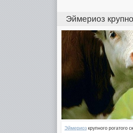
Эймериоз крупног
Эймериоз
крупного рогатого 