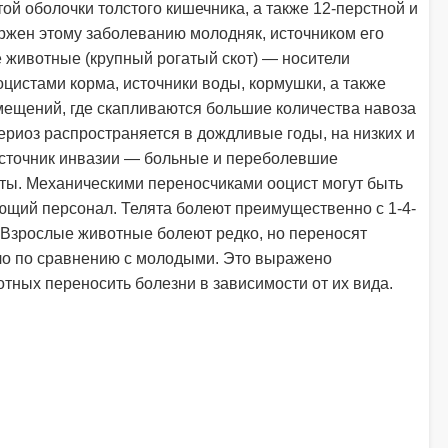
ой оболочки толстого кишечника, а также 12-перстной и
ржен этому заболеванию молодняк, источником его
 животные (крупный рогатый скот) — носители
оцистами корма, источники воды, кормушки, а также
мещений, где скапливаются большие количества навоза
ериоз распространяется в дождливые годы, на низких и
сточник инвазии — больные и переболевшие
ы. Механическими переносчиками ооцист могут быть
ющий персонал. Телята болеют преимущественно с 1-4-
т. Взрослые животные болеют редко, но переносят
ло по сравнению с молодыми. Это выражено
тных переносить болезни в зависимости от их вида.