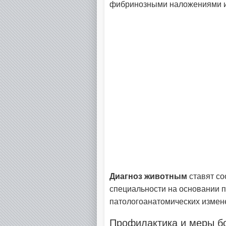
фибринозными наложениями и
Диагноз животным
ставят с
специальности на основании п
патологоанатомических измене
Профилактика и меры б