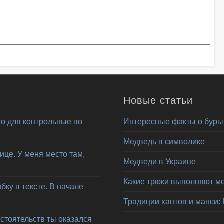
Новые статьи
о для контрольные по
Интересные факты о буры
Медведь в символике
ице. У меня место там,
Медведи в Украине
Какие трюки выполняют м
ку в тексте. В начале
Традиции хантов и манси:
бстоятельств ты оказался