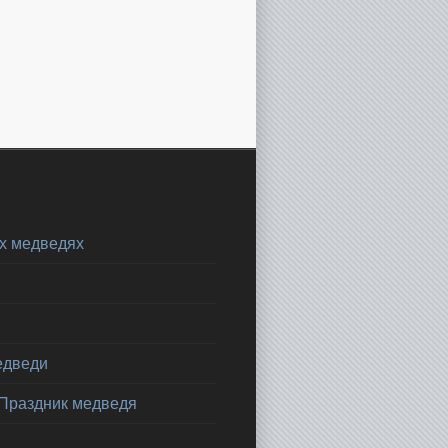
х медведях
едведи
 Праздник медведя