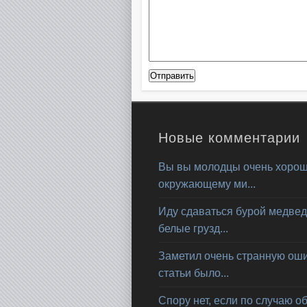
Новые комментарии
Вы вы молодцы очень хорош
окружающему ми...
Иду сдаваться бурой медвед
белые грузд...
Заметил очень странную ошиб
статьи было...
Спору нет, если по случаю о