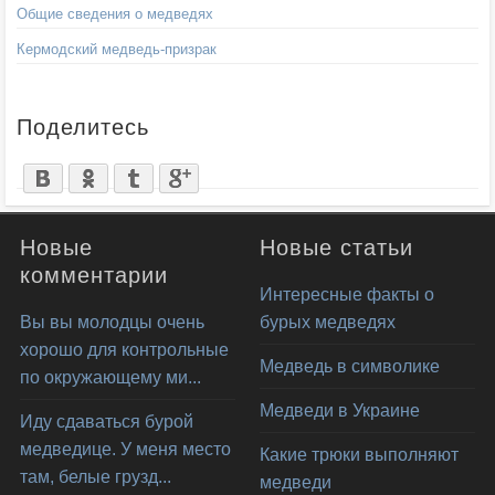
Общие сведения о медведях
Кермодский медведь-призрак
Поделитесь
Новые
Новые статьи
комментарии
Интересные факты о
Вы вы молодцы очень
бурых медведях
хорошо для контрольные
Медведь в символике
по окружающему ми...
Медведи в Украине
Иду сдаваться бурой
медведице. У меня место
Какие трюки выполняют
там, белые грузд...
медведи